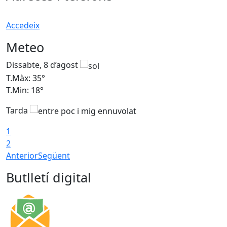
Accedeix
Meteo
Dissabte, 8 d’agost
D
T.Màx: 35°
T
T.Min: 18°
T
Tarda
T
1
2
Anterior
Següent
Butlletí digital