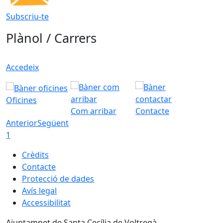
Subscriu-te
Plànol / Carrers
Accedeix
Oficines
Com arribar
Contacte
Anterior
Següent
1
Crèdits
Contacte
Protecció de dades
Avís legal
Accessibilitat
Ajuntamnet de Santa Cecília de Voltregà