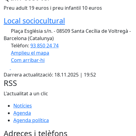
Preu adult 19 euros i preu infantil 10 euros
Local sociocultural
Plaça Església s/n. - 08509 Santa Cecília de Voltregà -
Barcelona (Catalunya)
Telèfon:
93 850 24 74
Amplieu el mapa
Com arribar-hi
Leaflet
| ©
OpenStreetMap
contributors
Facebook
X
+
Darrera actualització: 18.11.2025 | 19:52
−
RSS
L'actualitat a un clic
Notícies
Agenda
Agenda política
Adreces i telèfons