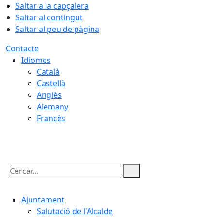
Saltar a la capçalera
Saltar al contingut
Saltar al peu de pàgina
Contacte
Idiomes
Català
Castellà
Anglès
Alemany
Francès
08.08.2026 | 10:18
Cercar:
Ajuntament
Salutació de l'Alcalde