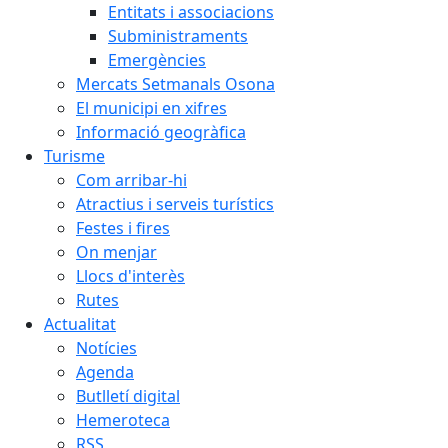
Entitats i associacions
Subministraments
Emergències
Mercats Setmanals Osona
El municipi en xifres
Informació geogràfica
Turisme
Com arribar-hi
Atractius i serveis turístics
Festes i fires
On menjar
Llocs d'interès
Rutes
Actualitat
Notícies
Agenda
Butlletí digital
Hemeroteca
RSS