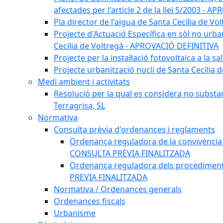
afectades per l'article 2 de la llei 5/2003 - 
Pla director de l'aigua de Santa Cecília de 
Projecte d'Actuació Específica en sòl no urba
Cecília de Voltregà - APROVACIÓ DEFINITIVA
Projecte per la instal·lació fotovoltaica a la
Projecte urbanització nucli de Santa Cecília
Medi ambient i activitats
Resolució per la qual es considera no substa
Terragrisa, SL
Normativa
Consulta prèvia d'ordenances i reglaments
Ordenança reguladora de la convivència e
CONSULTA PRÈVIA FINALITZADA
Ordenança reguladora dels procediments d
PREVIA FINALITZADA
Normativa / Ordenances generals
Ordenances fiscals
Urbanisme