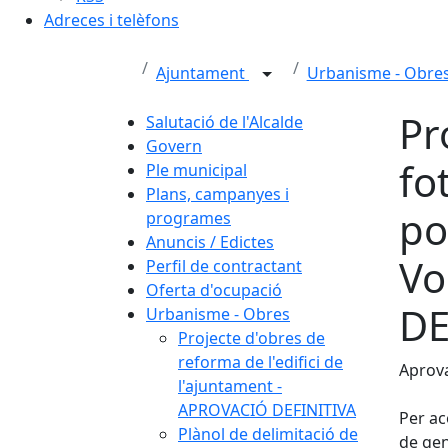
Adreces i telèfons
Ajuntament
Urbanisme - Obre
Pr
Salutació de l'Alcalde
Govern
fo
Ple municipal
Plans, campanyes i
po
programes
Anuncis / Edictes
Vo
Perfil de contractant
Oferta d'ocupació
DE
Urbanisme - Obres
Projecte d'obres de
reforma de l'edifici de
Aprova
l'ajuntament -
APROVACIÓ DEFINITIVA
Per ac
Plànol de delimitació de
de gen