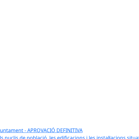
l'ajuntament - APROVACIÓ DEFINITIVA
 nuclis de població, les edificacions i les instal·lacions situ