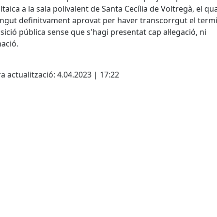
ltaica a la sala polivalent de Santa Cecília de Voltregà, el qu
ngut definitvament aprovat per haver transcorrgut el termi
sició pública sense que s'hagi presentat cap al·legació, ni
ació.
cebook
X
a actualització: 4.04.2023 | 17:22