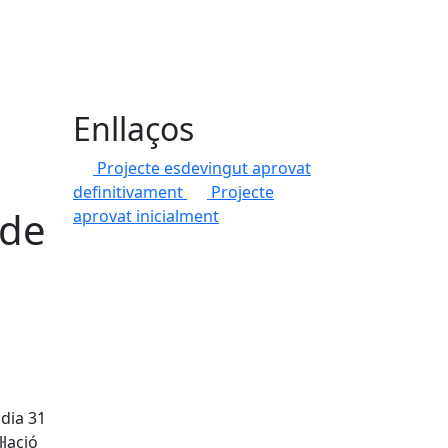
Enllaços
Projecte esdevingut aprovat
definitivament
Projecte
 de
aprovat inicialment
 dia 31
·lació