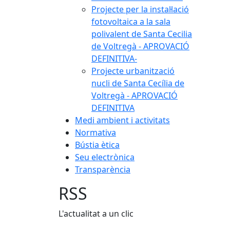
Projecte per la instal·lació
fotovoltaica a la sala
polivalent de Santa Cecilia
de Voltregà - APROVACIÓ
DEFINITIVA-
Projecte urbanització
nucli de Santa Cecília de
Voltregà - APROVACIÓ
DEFINITIVA
Medi ambient i activitats
Normativa
Bústia ètica
Seu electrònica
Transparència
RSS
L'actualitat a un clic