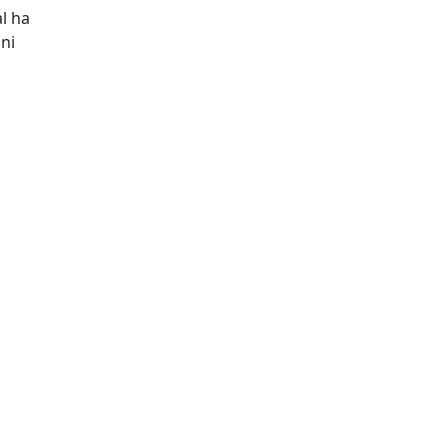
al ha
ni