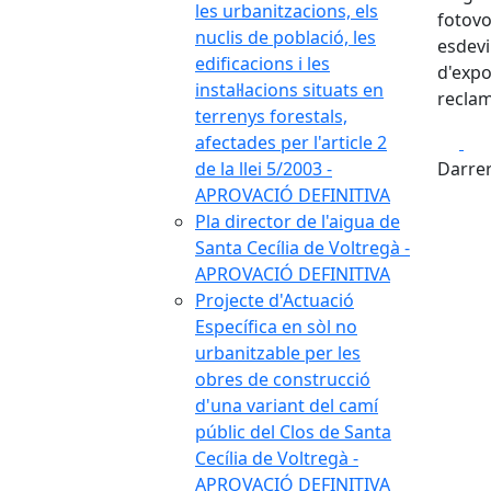
les urbanitzacions, els
fotovo
nuclis de població, les
esdevi
edificacions i les
d'expo
instal·lacions situats en
reclam
terrenys forestals,
Fa
afectades per l'article 2
de la llei 5/2003 -
Darrer
APROVACIÓ DEFINITIVA
Pla director de l'aigua de
Santa Cecília de Voltregà -
APROVACIÓ DEFINITIVA
Projecte d'Actuació
Específica en sòl no
urbanitzable per les
obres de construcció
d'una variant del camí
públic del Clos de Santa
Cecília de Voltregà -
APROVACIÓ DEFINITIVA