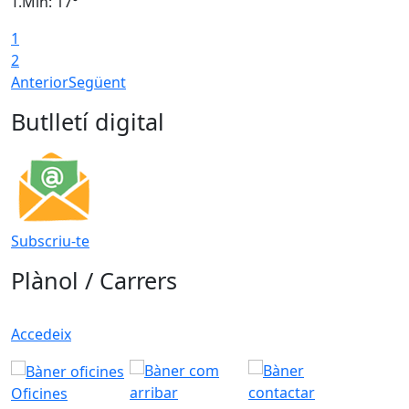
T.Min: 17°
T
1
T
2
Anterior
Següent
Butlletí digital
Subscriu-te
Plànol / Carrers
Accedeix
Oficines