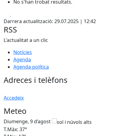
No s'han trobat resultats.
Facebook
X
Darrera actualització: 29.07.2025 | 12:42
RSS
L'actualitat a un clic
Notícies
Agenda
Agenda política
Adreces i telèfons
Accedeix
Meteo
Diumenge, 9 d’agost
D
T.Màx: 37°
T