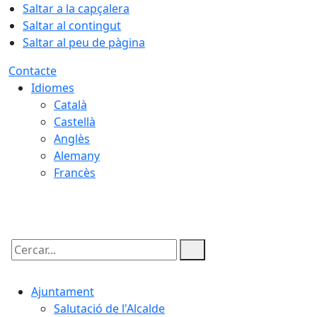
Saltar a la capçalera
Saltar al contingut
Saltar al peu de pàgina
Contacte
Idiomes
Català
Castellà
Anglès
Alemany
Francès
08.08.2026 | 14:47
Cercar:
Ajuntament
Salutació de l'Alcalde