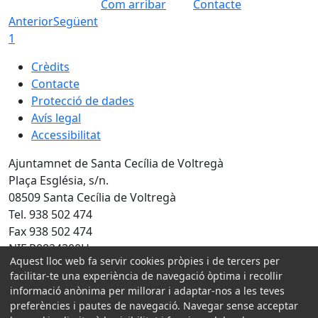
Com arribar
Contacte
Anterior
Següent
1
Crèdits
Contacte
Protecció de dades
Avís legal
Accessibilitat
Ajuntamnet de Santa Cecília de Voltregà
Plaça Església, s/n.
08509 Santa Cecília de Voltregà
Tel. 938 502 474
Fax 938 502 474
NIF P0824300H
Aquest lloc web fa servir cookies pròpies i de tercers per
Amb la col·laboració de:
facilitar-te una experiència de navegació òptima i recollir
informació anònima per millorar i adaptar-nos a les teves
preferències i pautes de navegació. Navegar sense acceptar