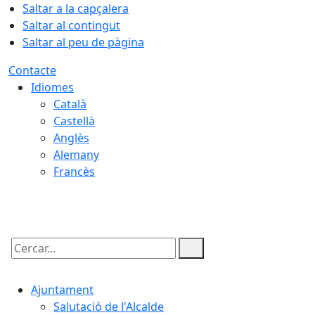
Saltar a la capçalera
Saltar al contingut
Saltar al peu de pàgina
Contacte
Idiomes
Català
Castellà
Anglès
Alemany
Francès
06.08.2026 | 19:23
Cercar:
Ajuntament
Salutació de l'Alcalde