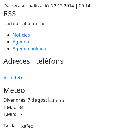
Darrera actualització: 22.12.2014 | 09:14
RSS
L'actualitat a un clic
Notícies
Agenda
Agenda política
Adreces i telèfons
Accedeix
Meteo
Divendres, 7 d’agost
D
T.Màx: 34°
T
T.Min: 17°
T
Tarda
T