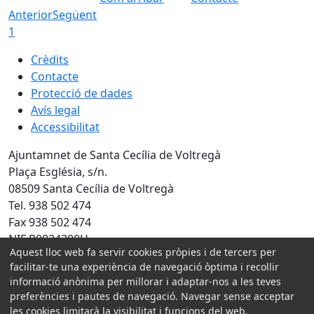
Anterior
Següent
1
Crèdits
Contacte
Protecció de dades
Avís legal
Accessibilitat
Ajuntamnet de Santa Cecília de Voltregà
Plaça Església, s/n.
08509 Santa Cecília de Voltregà
Tel. 938 502 474
Fax 938 502 474
NIF P0824300H
Aquest lloc web fa servir cookies pròpies i de tercers per
Amb la col·laboració de:
facilitar-te una experiència de navegació òptima i recollir
informació anònima per millorar i adaptar-nos a les teves
preferències i pautes de navegació. Navegar sense acceptar
les cookies limitarà la visibilitat i funcions del web.