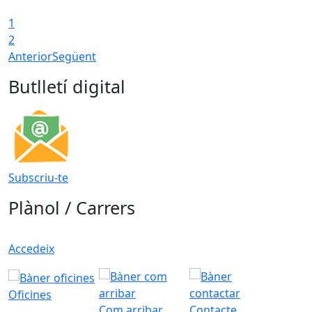
1
2
Anterior
Següent
Butlletí digital
Subscriu-te
Plànol / Carrers
Accedeix
Oficines
Com arribar
Contacte