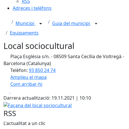
RSS
Adreces i telèfons
Municipi
Guia del municipi
Equipaments
Local sociocultural
Plaça Església s/n. - 08509 Santa Cecília de Voltregà -
Barcelona (Catalunya)
Telèfon:
93 850 24 74
Amplieu el mapa
Com arribar-hi
Leaflet
| ©
OpenStreetMap
contributors
Facebook
X
+
Darrera actualització: 19.11.2021 | 10:10
−
Façana del local sociocultural
RSS
L'actualitat a un clic