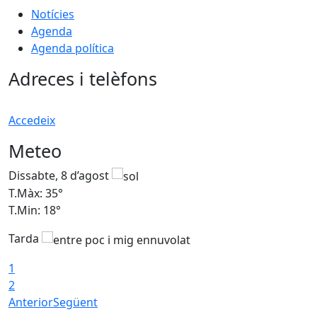
Notícies
Agenda
Agenda política
Adreces i telèfons
Accedeix
Meteo
Dissabte, 8 d’agost
D
T.Màx: 35°
T
T.Min: 18°
T
Tarda
T
1
2
Anterior
Següent