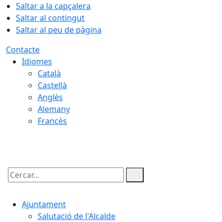
Saltar a la capçalera
Saltar al contingut
Saltar al peu de pàgina
Contacte
Idiomes
Català
Castellà
Anglès
Alemany
Francès
07.08.2026 | 20:18
Cercar:
Ajuntament
Salutació de l'Alcalde