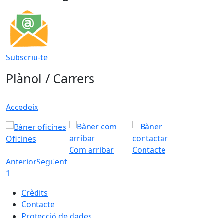
Subscriu-te
Plànol / Carrers
Accedeix
Oficines
Com arribar
Contacte
Anterior
Següent
1
Crèdits
Contacte
Protecció de dades