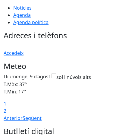
Notícies
Agenda
Agenda política
Adreces i telèfons
Accedeix
Meteo
Diumenge, 9 d’agost
D
T.Màx: 37°
T
T.Min: 17°
T
1
T
2
Anterior
Següent
Butlletí digital