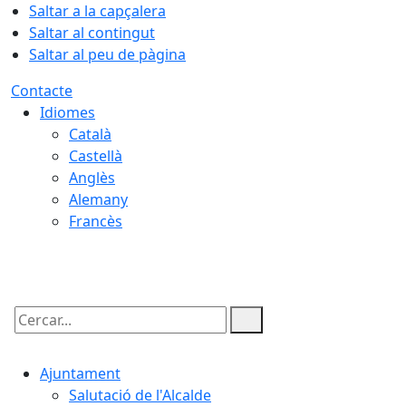
Saltar a la capçalera
Saltar al contingut
Saltar al peu de pàgina
Contacte
Idiomes
Català
Castellà
Anglès
Alemany
Francès
09.08.2026 | 02:38
Cercar:
Ajuntament
Salutació de l'Alcalde