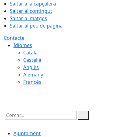
Saltar a la capçalera
Saltar al contingut
Saltar a imatges
Saltar al peu de pàgina
Contacte
Idiomes
Català
Castellà
Anglès
Alemany
Francès
08.08.2026 | 14:24
Cercar:
Ajuntament