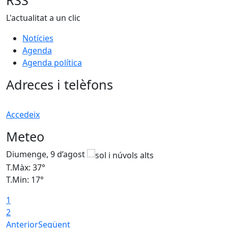
RSS
L'actualitat a un clic
Notícies
Agenda
Agenda política
Adreces i telèfons
Accedeix
Meteo
Diumenge, 9 d’agost
D
T.Màx: 37°
T
T.Min: 17°
T
1
T
2
Anterior
Següent