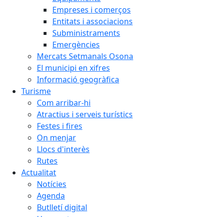
Empreses i comerços
Entitats i associacions
Subministraments
Emergències
Mercats Setmanals Osona
El municipi en xifres
Informació geogràfica
Turisme
Com arribar-hi
Atractius i serveis turístics
Festes i fires
On menjar
Llocs d'interès
Rutes
Actualitat
Notícies
Agenda
Butlletí digital