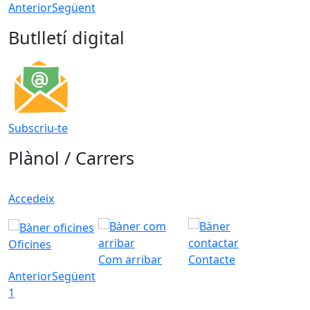
Anterior
Següent
Butlletí digital
Subscriu-te
Plànol / Carrers
Accedeix
Oficines
Com arribar
Contacte
Anterior
Següent
1