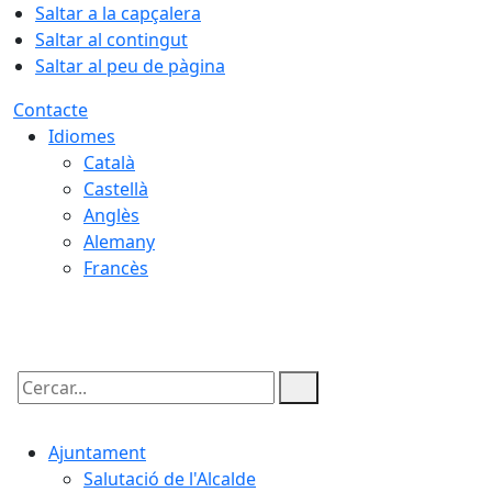
Saltar a la capçalera
Saltar al contingut
Saltar al peu de pàgina
Contacte
Idiomes
Català
Castellà
Anglès
Alemany
Francès
06.08.2026 | 12:44
Cercar:
Ajuntament
Salutació de l'Alcalde