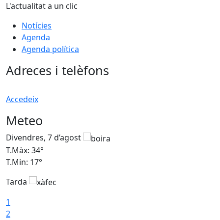
L'actualitat a un clic
Notícies
Agenda
Agenda política
Adreces i telèfons
Accedeix
Meteo
Divendres, 7 d’agost
D
T.Màx: 34°
T
T.Min: 17°
T
Tarda
T
1
2