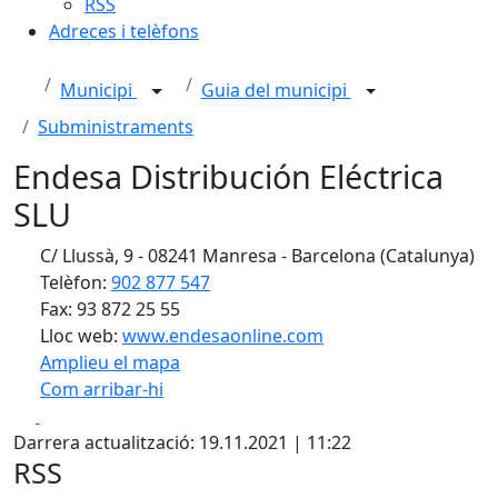
RSS
Adreces i telèfons
Municipi
Guia del municipi
Subministraments
Endesa Distribución Eléctrica
SLU
C/ Llussà, 9 - 08241 Manresa - Barcelona (Catalunya)
Telèfon:
902 877 547
Fax: 93 872 25 55
Lloc web:
www.endesaonline.com
Amplieu el mapa
Com arribar-hi
Leaflet
| ©
OpenStreetMap
contributors
Facebook
X
+
Darrera actualització: 19.11.2021 | 11:22
−
RSS