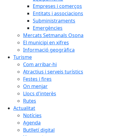
Empreses i comerços
Entitats i associacions
Subministraments
Emergències
Mercats Setmanals Osona
El municipi en xifres
Informació geogràfica
Turisme
Com arribar-hi
Atractius i serveis turístics
Festes i fires
On menjar
Llocs d'interès
Rutes
Actualitat
Notícies
Agenda
Butlletí digital