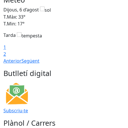
Dijous, 6 d’agost
D
T.Màx: 33°
T
T.Min: 17°
T
Tarda
T
1
2
Anterior
Següent
Butlletí digital
Subscriu-te
Plànol / Carrers