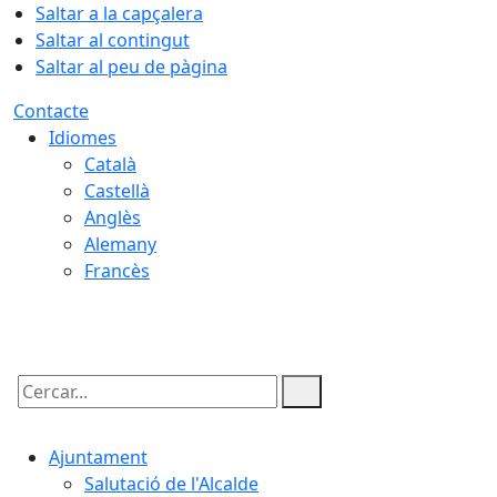
Saltar a la capçalera
Saltar al contingut
Saltar al peu de pàgina
Contacte
Idiomes
Català
Castellà
Anglès
Alemany
Francès
09.08.2026 | 08:04
Cercar:
Ajuntament
Salutació de l'Alcalde