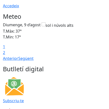
Accedeix
Meteo
Diumenge, 9 d’agost
D
T.Màx: 37°
T
T.Min: 17°
T
1
T
2
Anterior
Següent
Butlletí digital
Subscriu-te