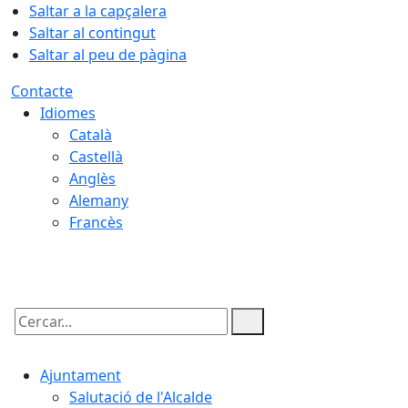
Saltar a la capçalera
Saltar al contingut
Saltar al peu de pàgina
Contacte
Idiomes
Català
Castellà
Anglès
Alemany
Francès
06.08.2026 | 16:32
Cercar:
Ajuntament
Salutació de l'Alcalde