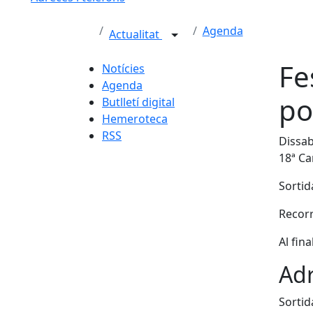
Agenda
Actualitat
Fe
Notícies
Agenda
po
Butlletí digital
Hemeroteca
RSS
Dissab
18ª C
Sortida
Recorr
Al fin
Adr
Sortid