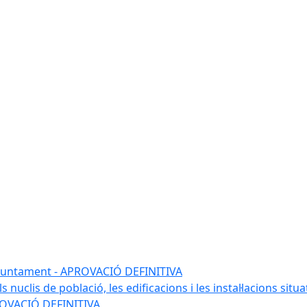
l'ajuntament - APROVACIÓ DEFINITIVA
 nuclis de població, les edificacions i les instal·lacions situ
APROVACIÓ DEFINITIVA