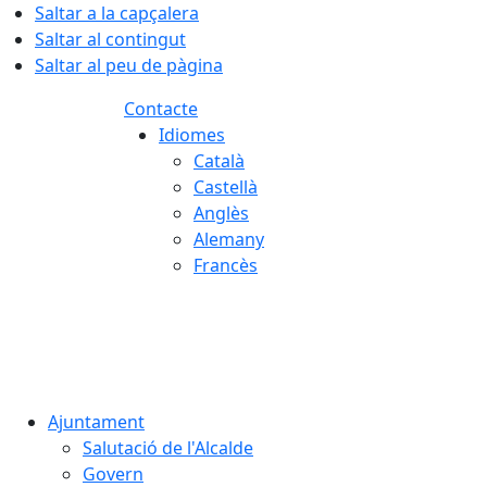
Saltar a la capçalera
Saltar al contingut
Saltar al peu de pàgina
Contacte
Idiomes
Català
Castellà
Anglès
Alemany
Francès
06.08.2026 | 07:26
Ajuntament
Salutació de l'Alcalde
Govern