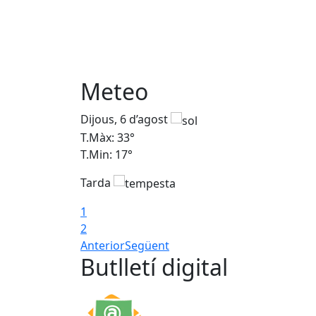
Meteo
Dijous, 6 d’agost
T.Màx: 33°
T.Min: 17°
Tarda
1
2
Anterior
Següent
Butlletí digital