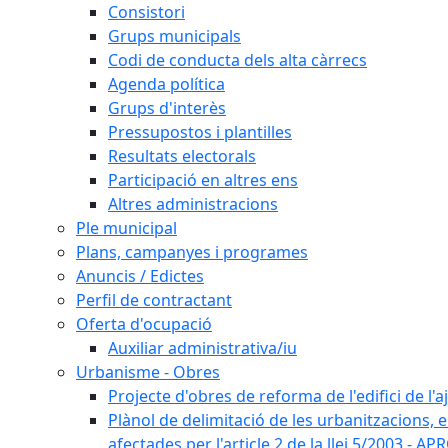
Consistori
Grups municipals
Codi de conducta dels alta càrrecs
Agenda política
Grups d'interès
Pressupostos i plantilles
Resultats electorals
Participació en altres ens
Altres administracions
Ple municipal
Plans, campanyes i programes
Anuncis / Edictes
Perfil de contractant
Oferta d'ocupació
Auxiliar administrativa/iu
Urbanisme - Obres
Projecte d'obres de reforma de l'edifici de 
Plànol de delimitació de les urbanitzacions, els
afectades per l'article 2 de la llei 5/2003 - 