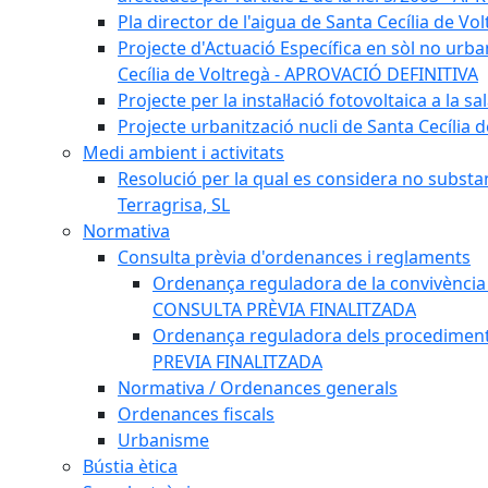
Pla director de l'aigua de Santa Cecília de 
Projecte d'Actuació Específica en sòl no urba
Cecília de Voltregà - APROVACIÓ DEFINITIVA
Projecte per la instal·lació fotovoltaica a la
Projecte urbanització nucli de Santa Cecília
Medi ambient i activitats
Resolució per la qual es considera no substa
Terragrisa, SL
Normativa
Consulta prèvia d'ordenances i reglaments
Ordenança reguladora de la convivència e
CONSULTA PRÈVIA FINALITZADA
Ordenança reguladora dels procediments d
PREVIA FINALITZADA
Normativa / Ordenances generals
Ordenances fiscals
Urbanisme
Bústia ètica