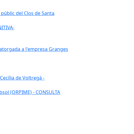
 públic del Clos de Santa
NITIVA-
7 atorgada a l'empresa Granges
ecília de Voltregà -
 subsol (ORPIME) - CONSULTA