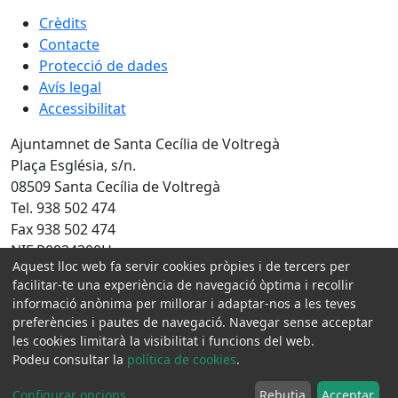
Crèdits
Contacte
Protecció de dades
Avís legal
Accessibilitat
Ajuntamnet de Santa Cecília de Voltregà
Plaça Església, s/n.
08509 Santa Cecília de Voltregà
Tel. 938 502 474
Fax 938 502 474
NIF P0824300H
Aquest lloc web fa servir cookies pròpies i de tercers per
Amb la col·laboració de:
facilitar-te una experiència de navegació òptima i recollir
informació anònima per millorar i adaptar-nos a les teves
preferències i pautes de navegació. Navegar sense acceptar
les cookies limitarà la visibilitat i funcions del web.
Podeu consultar la
política de cookies
.
Configurar opcions
...
Rebutja
Acceptar