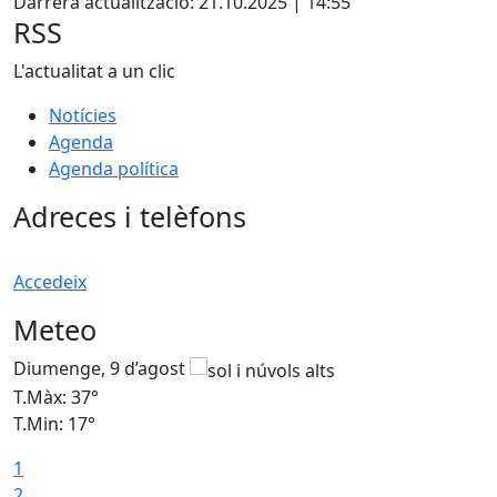
Darrera actualització: 21.10.2025 | 14:55
RSS
L'actualitat a un clic
Notícies
Agenda
Agenda política
Adreces i telèfons
Accedeix
Meteo
Diumenge, 9 d’agost
D
T.Màx: 37°
T
T.Min: 17°
T
1
T
2