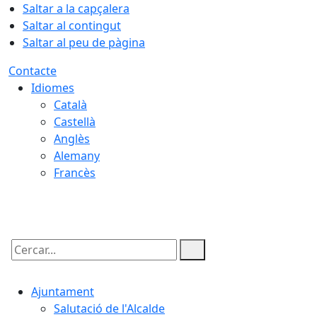
Saltar a la capçalera
Saltar al contingut
Saltar al peu de pàgina
Contacte
Idiomes
Català
Castellà
Anglès
Alemany
Francès
09.08.2026 | 06:27
Cercar:
Ajuntament
Salutació de l'Alcalde