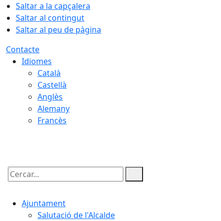
Saltar a la capçalera
Saltar al contingut
Saltar al peu de pàgina
Contacte
Idiomes
Català
Castellà
Anglès
Alemany
Francès
07.08.2026 | 18:01
Cercar:
Ajuntament
Salutació de l'Alcalde