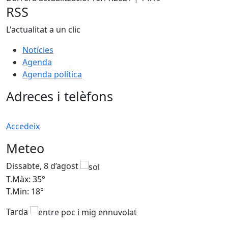
RSS
L'actualitat a un clic
Notícies
Agenda
Agenda política
Adreces i telèfons
Accedeix
Meteo
Dissabte, 8 d’agost
D
T.Màx: 35°
T
T.Min: 18°
T
Tarda
T